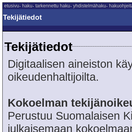
etusivu
haku
tarkennettu haku
yhdistelmähaku
hakuohjeit
Tekijätiedot
Tekijätiedot
Digitaalisen aineiston k
oikeudenhaltijoilta.
Kokoelman tekijänoike
Perustuu Suomalaisen Ki
julkaisemaan kokoelma