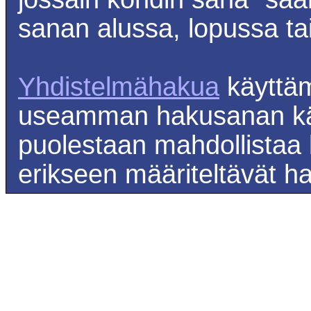
sanan alussa, lopussa tai
Yhdistelmähakua
käyttäm
useamman hakusanan käy
puolestaan mahdollistaa ku
erikseen määriteltävät h