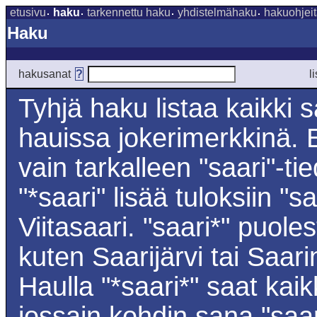
etusivu
haku
tarkennettu haku
yhdistelmähaku
hakuohjei
Haku
hakusanat
?
l
Tyhjä haku listaa kaikki sä
hauissa jokerimerkkinä. E
vain tarkalleen "saari"-t
"*saari" lisää tuloksiin "s
Viitasaari. "saari*" puole
kuten Saarijärvi tai Saari
Haulla "*saari*" saat kaik
jossain kohdin sana "saar