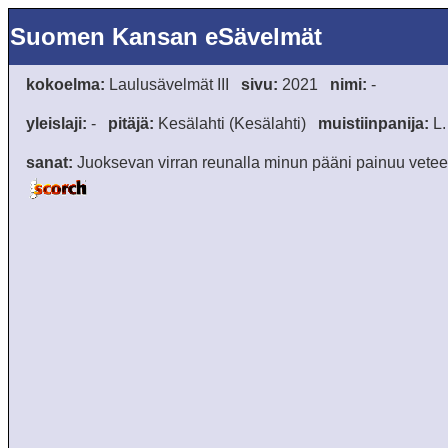
Suomen Kansan eSävelmät
kokoelma:
Laulusävelmät III
sivu:
2021
nimi:
-
yleislaji:
-
pitäjä:
Kesälahti (Kesälahti)
muistiinpanija:
L.
sanat:
Juoksevan virran reunalla minun pääni painuu veteen