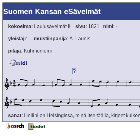
Suomen Kansan eSävelmät
kokoelma:
Laulusävelmät III
sivu:
1821
nimi:
-
yleislaji:
-
muistiinpanija:
A. Launis
pitäjä:
Kuhmoniemi
?
sanat:
Heilini on Helsingissä, minä itse täällä, kirjeet kulkee